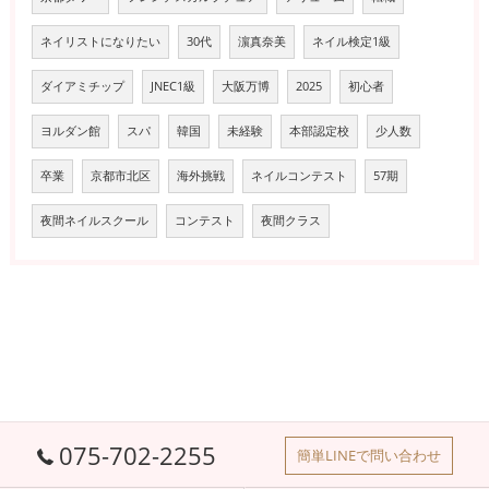
ネイリストになりたい
30代
濵真奈美
ネイル検定1級
ダイアミチップ
JNEC1級
大阪万博
2025
初心者
ヨルダン館
スパ
韓国
未経験
本部認定校
少人数
卒業
京都市北区
海外挑戦
ネイルコンテスト
57期
夜間ネイルスクール
コンテスト
夜間クラス
075-702-2255
簡単LINEで問い合わせ