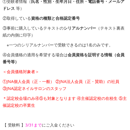
①受験者情報（
氏名・性別・生年月日・住所・電話番号・メールア
ドレス
等）
②取得している
資格の種類と合格認定番号
③事前に購入しているテキストの
シリアルナンバー
（テキスト裏表
紙の内側に印字）
※一つのシリアルナンバーで受験できるのは1名のみです。
④会員価格の適用を希望する場合は
会員資格を証明する情報（会員
番号等）
＜会員価格対象者＞
①JNA個人会員（正・一般） ②JNA法人会員（正・賛助）の社員
③JNA認定ネイルサロンのスタッフ
＊認定校会場のみ④⑤も対象となります ④主催認定校の在校生 ⑤主
催認定校の卒業生
【 受験料 】
3/31まで
にご入金ください