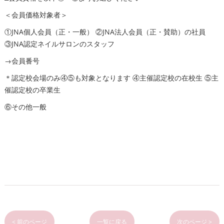
＜会員価格対象者＞
①JNA個人会員（正・一般） ②JNA法人会員（正・賛助）の社員
③JNA認定ネイルサロンのスタッフ
→会員番号
＊認定校会場のみ④⑤も対象となります ④主催認定校の在校生 ⑤主
催認定校の卒業生
⑥その他一般
< 前のページ
一覧に戻る
次のページ >