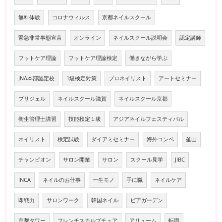
無料体験
コロナウィルス
京都ネイルスクール
緊急非常事態宣言
オンライン
ネイルスクール説明会
認定講師
フットケア理論
フットケア理論検定
働きながら学ぶ
JNA本部認定校
1級検定対策
プロネイリスト
アートセミナー
プリジェル
ネイルスクール滋賀
ネイルスクール京都
衛生管理士講習
技能検定１級
アジアネイルフェスティバル
ネイリスト
検定試験
ダイアミセミナー
海外コンペ
釜山
チャンピオン
サロン開業
サロン
スクール見学
JIBC
INCA
ネイルのお仕事
一生モノ
手に職
ネイルケア
即戦力
サロンワーク
韓国ネイル
ビアガーデン
京都タワー
フレンチスカルプチュア
アリューム
転職