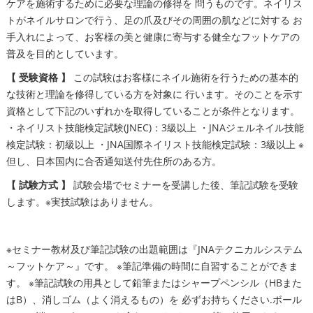
ケアを施術するために必要な理論の修得を 問うものです。ネイリス
トがネイルサロンで行う、足の爪及びその周囲の肌などに対する お
手入れによって、お客様の美と健康に寄与する健全なフットケアの
普及を目的としています。
【 受験資格 】
この試験はお客様にネイル施術を行うための基本的
な技術と理論を修得している方を対象に 行います。そのことを示す
資格として下記のいずれかを取得していることが条件となります。
・ネイリスト技能検定試験(JNEC)：3級以上 ・JNAジェルネイル技能
検定試験：初級以上 ・JNA国際ネイリスト技能検定試験：3級以上 ※
但し、日本国内に合否通知送付先住所のある方。
【 試験方式 】
試験会場でセミナーを受講した後、筆記試験を受験
します。※実技試験はありません。
※セミナー教材及び筆記試験の出題範囲は『JNAテクニカルシステム
～フットケア～』です。 ※筆記準備の時間に自習することができま
す。 ※筆記試験の用具として鉛筆またはシャープペンシル（HBまた
はB）、消しゴム（よく消えるもの）を 必ずお持ちください.ボール