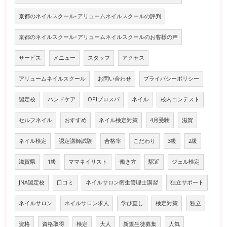
京都のネイルスクール･アリュームネイルスクールの評判
京都のネイルスクール･アリュームネイルスクールのお客様の声
サービス
メニュー
スタッフ
アクセス
アリュームネイルスクール
お問い合わせ
プライバシーポリシー
認定校
ハンドケア
OPIプロスパ
ネイル
校内コンテスト
セルフネイル
おすすめ
ネイル検定対策
4月受験
滋賀
ネイル検定
認定講師試験
合格率
こだわり
3級
2級
滋賀県
1級
ママネイリスト
働き方
駅近
ジェル検定
JNA認定校
口コミ
ネイルサロン衛生管理士講習
独立サポート
ネイルサロン
ネイルサロン求人
学び直し
検定対策
独立
資格
資格取得
検定
大人
新規生徒募集
人気