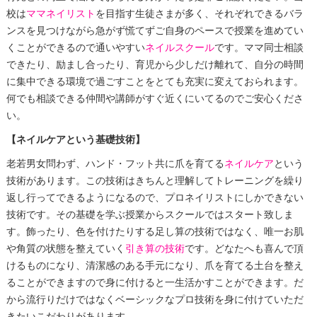
校は
ママネイリスト
を目指す生徒さまが多く、それぞれできるバラ
ンスを見つけながら急がず慌てずご自身のペースで授業を進めてい
くことができるので通いやすい
ネイルスクール
です。ママ同士相談
できたり、励まし合ったり、育児から少しだけ離れて、自分の時間
に集中できる環境で過ごすことをとても充実に変えておられます。
何でも相談できる仲間や講師がすぐ近くにいてるのでご安心くださ
い。
【ネイルケアという基礎技術】
老若男女問わず、ハンド・フット共に爪を育てる
ネイルケア
という
技術があります。この技術はきちんと理解してトレーニングを繰り
返し行ってできるようになるので、プロネイリストにしかできない
技術です。その基礎を学ぶ授業からスクールではスタート致しま
す。飾ったり、色を付けたりする足し算の技術ではなく、唯一お肌
や角質の状態を整えていく
引き算の技術
です。どなたへも喜んで頂
けるものになり、清潔感のある手元になり、爪を育てる土台を整え
ることができますので身に付けると一生活かすことができます。だ
から流行りだけではなくベーシックなプロ技術を身に付けていただ
きたいこだわりがあります。