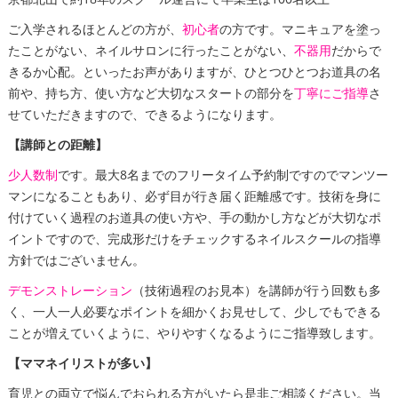
ご入学されるほとんどの方が、
初心者
の方です。マニキュアを塗っ
たことがない、ネイルサロンに行ったことがない、
不器用
だからで
きるか心配。といったお声がありますが、ひとつひとつお道具の名
前や、持ち方、使い方など大切なスタートの部分を
丁寧にご指導
さ
せていただきますので、できるようになります。
【講師との距離】
少人数制
です。最大8名までのフリータイム予約制ですのでマンツー
マンになることもあり、必ず目が行き届く距離感です。技術を身に
付けていく過程のお道具の使い方や、手の動かし方などが大切なポ
イントですので、完成形だけをチェックするネイルスクールの指導
方針ではございません。
デモンストレーション
（技術過程のお見本）を講師が行う回数も多
く、一人一人必要なポイントを細かくお見せして、少しでもできる
ことが増えていくように、やりやすくなるようにご指導致します。
【ママネイリストが多い】
育児との両立で悩んでおられる方がいたら是非ご相談ください。当