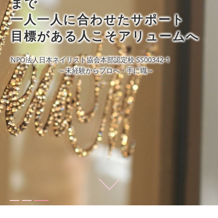
まで
一人一人に合わせたサポート
目標がある人こそアリュームへ
NPO法人日本ネイリスト協会本部認定校 SS00342-1
～未経験からプロへ・手に職～